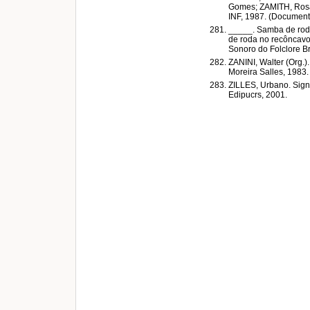
Gomes; ZAMITH, Rosa 
INF, 1987. (Documentá
_____. Samba de roda
de roda no recôncavo
Sonoro do Folclore Bra
ZANINI, Walter (Org.).
Moreira Salles, 1983. 
ZILLES, Urbano. Signi
Edipucrs, 2001.