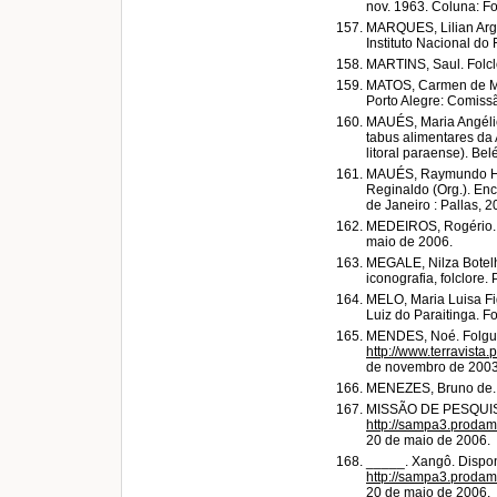
nov. 1963. Coluna: Fo
MARQUES, Lilian Arge
Instituto Nacional do 
MARTINS, Saul. Folclo
MATOS, Carmen de Me
Porto Alegre: Comiss
MAUÉS, Maria Angéli
tabus alimentares d
litoral paraense). Be
MAUÉS, Raymundo Her
Reginaldo (Org.). Enc
de Janeiro : Pallas, 2
MEDEIROS, Rogério. 
maio de 2006.
MEGALE, Nilza Botelho
iconografia, folclore.
MELO, Maria Luisa Fi
Luiz do Paraitinga. Fo
MENDES, Noé. Folgued
http://www.terravista
de novembro de 2003
MENEZES, Bruno de. B
MISSÃO DE PESQUISA
http://sampa3.proda
20 de maio de 2006.
_____. Xangô. Dispon
http://sampa3.proda
20 de maio de 2006.