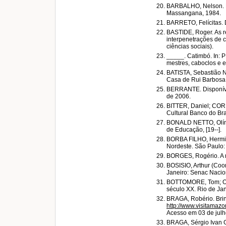
BARBALHO, Nelson. D
Massangana, 1984.
BARRETO, Felícitas. D
BASTIDE, Roger. As re
interpenetrações de c
ciências sociais).
_____. Catimbó. In: P
mestres, caboclos e e
BATISTA, Sebastião N
Casa de Rui Barbosa, 
BERRANTE. Disponív
de 2006.
BITTER, Daniel; CORR
Cultural Banco do Bra
BONALD NETTO, Olímpi
de Educação, [19--].
BORBA FILHO, Hermilo
Nordeste. São Paulo:
BORGES, Rogério. A m
BOSISIO, Arthur (Coor
Janeiro: Senac Nacion
BOTTOMORE, Tom; OUT
século XX. Rio de Jan
BRAGA, Robério. Brin
http://www.visitamaz
Acesso em 03 de julh
BRAGA, Sérgio Ivan G