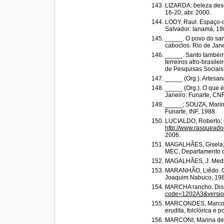
LIZARDA: beleza desco
16-20, abr. 2000.
LODY, Raul. Espaço-or
Salvador: Ianamá, 19
_____. O povo do santo
caboclos. Rio de Jane
_____. Santo também 
terreiros afro-brasil
de Pesquisas Sociais,
_____ (Org.). Artesana
_____ (Org.). O que 
Janeiro: Funarte, CNF
_____; SOUZA, Marina 
Funarte, INF, 1988.
LUCIALDO, Roberto; O
http://www.rasqueado
2006.
MAGALHÃES, Gisela; A
MEC, Departamento d
MAGALHÃES, J. Medicin
MARANHÃO, Liêdo. O f
Joaquim Nabuco, 198
MARCHA rancho. Dis
code=1202A3&versio
MARCONDES, Marcos An
erudita, folclórica e p
MARCONI, Marina de 