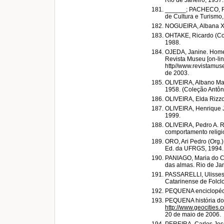
Rio de Janeiro, 1957.
______; PACHECO, Rena
de Cultura e Turismo,
NOGUEIRA, Albana Xa
OHTAKE, Ricardo (Coor
1988.
OJEDA, Janine. Homem
Revista Museu [on-lin
http//www.revistamuse
de 2003.
OLIVEIRA, Albano Mar
1958. (Coleção Antôni
OLIVEIRA, Elda Rizzo
OLIVEIRA, Henrique J. 
1999.
OLIVEIRA, Pedro A. R
comportamento religio
ORO, Ari Pedro (Org.).
Ed. da UFRGS, 1994. 
PANIAGO, Maria do Ca
das almas. Rio de Ja
PASSARELLI, Ulisses.
Catarinense de Folclor
PEQUENA enciclopédia 
PEQUENA história do c
http://www.geocities.
20 de maio de 2006.