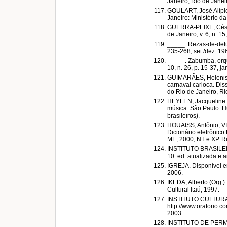
Janeiro, Rio de Janei
GOULART, José Alípio.
Janeiro: Ministério da
GUERRA-PEIXE, César.
de Janeiro, v. 6, n. 1
_____. Rezas-de-defunt
235-268, set./dez. 19
_____. Zabumba, orque
10, n. 26, p. 15-37, ja
GUIMARÃES, Helenise 
carnaval carioca. Dis
do Rio de Janeiro, Ri
HEYLEN, Jacqueline. P
música. São Paulo: Huc
brasileiros).
HOUAISS, Antônio; VI
Dicionário eletrônico
ME, 2000, NT e XP. Rio
INSTITUTO BRASILEIR
10. ed. atualizada e 
IGREJA. Disponível 
2006.
IKEDA, Alberto (Org.).
Cultural Itaú, 1997.
INSTITUTO CULTURAL
http://www.oratorio.
2003.
INSTITUTO DE PERM