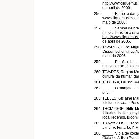
http://www.cliquemu
de abril de 2006.
_____. Baião: a danç
www.cliquemusic.com
maio de 2006.
_____. Samba de breq
música brasileira est
http://www.cliquemu
de abril de 2006.
TAVARES, Filipe Migue
Disponível em:
http:/
maio de 2006.
_____. Palafita. In: 
http://br.geocities.c
TAVARES, Regina Márc
cultural da humanida
TEIXEIRA, Fausto. Me
_____. O monjolo. Fol
p. 3.
TELLES, Gislaine Mari
folclóricos. João Pess
THOMPSON, Stith. Motif
folktales, ballads, m
local legends. Bloomi
TRAVASSOS, Elizabeth 
Janeiro: Funarte, INF,
_____. Viola de cocho
(Sala do Artista Popula