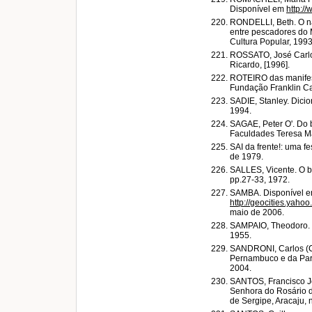
Disponível em
http:/
RONDELLI, Beth. O nar
entre pescadores do 
Cultura Popular, 1993
ROSSATO, José Carlo
Ricardo, [1996].
ROTEIRO das manifesta
Fundação Franklin Ca
SADIE, Stanley. Dicio
1994.
SAGAE, Peter O'. Do b
Faculdades Teresa Mart
SAI da frente!: uma f
de 1979.
SALLES, Vicente. O bo
pp.27-33, 1972.
SAMBA. Disponível e
http://geocities.yaho
maio de 2006.
SAMPAIO, Theodoro. O
1955.
SANDRONI, Carlos (Co
Pernambuco e da Para
2004.
SANTOS, Francisco Jo
Senhora do Rosário de
de Sergipe, Aracaju, n