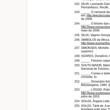
SILVA, Leonardo Danta
Pernambuco, Recife, 
_____. O carnaval da 
em:
http://ww.blocod
de 2006.
_____. O lirismo das
http://www.revivendo
maio de 2006.
SILVA, Vagner Gonçalv
SIMBOLOS da Wicca. 
http://www.aramantha.
SIMONSEN, Michèle. O
superior).
SOARES, Doralécio. As
_____. Folclore catar
SOUTO MAIOR, Mário. A
Nacional do Folclore,
_____. Comes e bebes
consulta, 4).
_____. Dicionário fol
Massangana, 1980. (E
_____; LÓSSIO, Rúbia.
http://www.soutomaior
julho de 2003.
SOUZA, Ângela Leite.
SOUZA, Tárik de. A a
brasileira está aqui. 