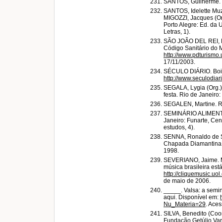
SANTOS, Guilherme. Fo
SANTOS, Idelette Muza
MIGOZZI, Jacques (Orgs
Porto Alegre: Ed. da
Letras, 1).
SÃO JOÃO DEL REI, M
Código Sanitário do M
http://www.pdturismo.u
17/11/2003.
SÉCULO DIÁRIO. Boi 
http://www.seculodiar
SEGALA, Lygia (Org.)
festa. Rio de Janeiro:
SEGALEN, Martine. Ri
SEMINÁRIO ALIMENTAÇ
Janeiro: Funarte, Cen
estudos, 4).
SENNA, Ronaldo de Sa
Chapada Diamantina. 
1998.
SEVERIANO, Jaime. Mo
música brasileira est
http://cliquemusic.u
de maio de 2006.
_____. Valsa: a semin
aqui. Disponível em:
Nu_Materia=29
. Aces
SILVA, Benedito (Coord
Fundação Getúlio Var