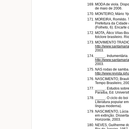
MODA de viola. Dispo
de maio de 2006.
MONTEIRO, Mário Ypi
MOREIRA, Romildo. Te
Prefeitura da Cidade 
(Folheto, 6). Encart
MOTA, Ático Vilas-Bo
folclore brasileiro. R
MOVIMENTO TRADICIO
http://www.santamari
2003.
_____. Indumentária.
http://www.santamari
2003.
NAS rodas de samba. 
http://www.revista.ip
NASCIMENTO, Braulio 
Tempo Brasileiro, 200
_____. Estudos sobre
Paraíba, Ed. Universit
_____. O ciclo do b
Literatura popular em
língua moderna).
NASCIMENTO, Lúcia Val
em extinção. Dissert
Horizonte, 2003.
NEVES, Guilherme dos