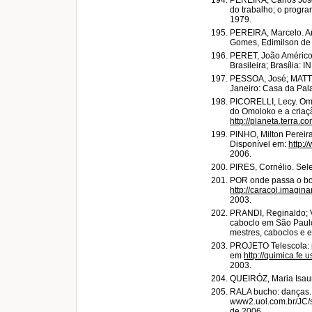
PEREIRA, Carlos José 
do trabalho; o progra
1979.
PEREIRA, Marcelo. Ar
Gomes, Edimilson de 
PERET, João Américo. 
Brasileira; Brasília: I
PESSOA, José; MATTOS
Janeiro: Casa da Pal
PICORELLI, Lecy. Omol
do Omoloko e a cria
http://planeta.terra.c
PINHO, Milton Pereira
Disponível em:
http:
2006.
PIRES, Cornélio. Sele
POR onde passa o bo
http://caracol.imagin
2003.
PRANDI, Reginaldo;
caboclo em São Paulo.
mestres, caboclos e e
PROJETO Telescola: p
em
http://quimica.fe.
2003.
QUEIRÓZ, Maria Isaura
RALA bucho: danças. 
www2.uol.com.br/JC/
de 2006.