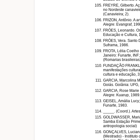
FREYRE, Gilberto. Açú
no Nordeste canavieiro
(Canavieira; 2).
FRIZON, Antônio. A ar
Alegre: Evangraf, 199
FRÓES, Leonardo. Os 
Educação e Cultura, 
FRÓES, Vera. Santo D
Suframa, 1986.
FROTA, Lélia Coelho 
Janeiro: Funarte, INF
(Romarias brasileiras
FUNDAÇÃO FRANKLIN 
manifestações cultura
cultura e educação, 3
GARCIA, Marcolina Ma
Goiás. Goiânia: UFG,
GARCIA, Rose Marie R
Alegre: Kuarup, 1989. 
GEISEL, Amália Lucy; 
Funarte, 1983.
_____. (Coord.). Artes
GOLDWASSER, Maria J
Samba Estação Primei
antropologia social)
GONÇALVES, Luciana.
(Mestrado) - Instituto