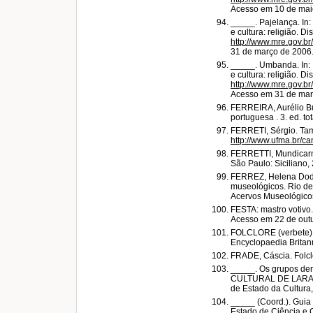
Acesso em 10 de mai
_____. Pajelança. In:
e cultura: religião. D
http://www.mre.gov.br/
31 de março de 2006
_____. Umbanda. In: B
e cultura: religião. D
http://www.mre.gov.br
Acesso em 31 de mar
FERREIRA, Aurélio Bu
portuguesa . 3. ed. to
FERRETI, Sérgio. Tam
http://www.ufma.br/ca
FERRETTI, Mundicarmo
São Paulo: Siciliano,
FERREZ, Helena Dodd
museológicos. Rio d
Acervos Museológico
FESTA: mastro votivo
Acesso em 22 de out
FOLCLORE (verbete). 
Encyclopaedia Britanni
FRADE, Cáscia. Folclo
_____. Os grupos den
CULTURAL DE LARANJEI
de Estado da Cultura
_____ (Coord.). Guia 
Estado de Ciência e C