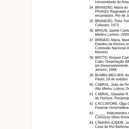
Universidade do Ama
BRANDÃO, Maria do Ca
PRANDI, Reginaldo (Or
encantados. Rio de Ja
BRANDÃO, Théo. Folg
Culturais, 1973.
BRAUN, Jayme Caetano
Martins Livreiro, 2000
BRÍGIDO, Maria. Mast
Estudos de folclore 
Comissão Nacional de 
folclore).
BRITTO, Rosyan Campo
Cabo. Dissertação (M
em Desenvolvimento A
Janeiro, 1989.
BUMBA-MEU-BOI: do fu
Paulo, 29 de outubro
CABRAL, João de Pina
Alto Minho. Lisboa: D
CABRAL, Oswaldo R. A
de Folclore. Florianópo
CACCIATORE, Olga Gudo
Forense Universitária
_____. Instrumentos m
Concurso Sílvio Romer
CÂMARA JÚNIOR, Joaqu
Casa de Rui Barbosa