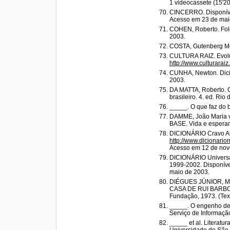
1 videocassete (15'20
CINCERRO. Disponív
Acesso em 23 de mai
COHEN, Roberto. Folc
2003.
COSTA, Gutenberg Med
CULTURA RAIZ. Evolu
http://www.culturarai
CUNHA, Newton. Dicio
2003.
DA MATTA, Roberto. C
brasileiro. 4. ed. Rio
_____. O que faz do b
DAMME, João Maria v
BASE. Vida e espera
DICIONÁRIO Cravo Alb
http://www.dicionar
Acesso em 12 de nov
DICIONÁRIO Universal
1999-2002. Disponív
maio de 2003.
DIÉGUES JÚNIOR, Manu
CASA DE RUI BARBOSA.
Fundação, 1973. (Tex
_____. O engenho de a
Serviço de Informação
_____ et al. Literatur