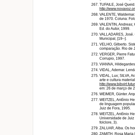
TUFAILE, José Queid
http://www.novavoz.o
VALENTE, Waldemar. S
de 1970. Coluna: Folc
VALENTIN, Andreas; C
Ed. do Autor, 1999.
VALLADARES, José. O 
Municipal, [19--].
VELHO, Gilberto. Sist
comparação. Rio de J
VERGER, Pierre Fatum
Corrupio, 1997.
VIANNA, Hildegardes. 
VIDAL, Ademar. Lenda
VIDAL, Lux; SILVA, A
arte e cultura materia
http://www.bibvirt.fu
em: 26 de março de 
WEIMER, Günter. Arqui
WEITZEL, Antônio Henri
de linguagem popular.
Juiz de Fora, 1995.
WEITZEL, Antônio Henr
Universidade de Juiz 
folclore, 3).
ZALUAR, Alba. Os hom
ZAMITH, Rosa Maria B