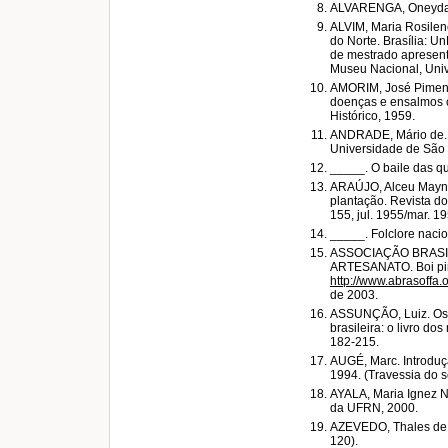
ALVARENGA, Oneyda. M
ALVIM, Maria Rosilene
do Norte. Brasília: U
de mestrado apresen
Museu Nacional, Univ
AMORIM, José Pimente
doenças e ensalmos ou
Histórico, 1959.
ANDRADE, Mário de. Di
Universidade de São P
_____. O baile das qu
ARAÚJO, Alceu Maynard
plantação. Revista do
155, jul. 1955/mar. 19
_____. Folclore nacio
ASSOCIAÇÃO BRASI
ARTESANATO. Boi pin
http://www.abrasoffa.o
de 2003.
ASSUNÇÃO, Luiz. Os m
brasileira: o livro do
182-215.
AUGÉ, Marc. Introduç
1994. (Travessia do s
AYALA, Maria Ignez No
da UFRN, 2000.
AZEVEDO, Thales de. Ci
120).