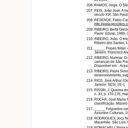
RAMOS, Jorge. O São 
REIS, João José. A mor
século XIX. São Paul
RESENDE, Fábio Cast
http://www.geocities
RIBEIRO, Berta Gleize
Paulo: Edusp, 1988. (R
RIBEIRO, João. O folcl
Ribeiro dos Santos, 
_____. Frases feitas: 
Janeiro: Francisco Al
RIBEIRO, Nurimar. O d
carrancas do São Fra
Disponível em:
. Aces
RIBEIRO, Paula Simon
desenvolvimento, suge
RIOS, José Arthur (Or
Janeiro: SESI, 19--].
RISSIN, J. Queima do 
n. 33, p. 170-176, ma
ROCHA, José Maria Te
classificação. Maceió
_____. Folguedos ca
Assuntos Culturais, 1
RODRIGUES, Jocy Nev
Maranhão. São Luís.
ROMACHELI, Maria Hel