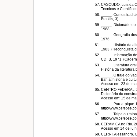
CASCUDO, Luís da Câm
Técnicos e Científicos
_____. Contos tradicio
Brasilis, 3).
_____. Dicionário do f
1988.
_____. Geografia dos m
1976.
_____. História da al
1983. (Reconquista do
_____. Informação do f
CDFB, 1971. (Cadernos
_____. Literatura ora
História da literatura b
_____. O traje do v
Bahia: história e cult
Acesso em: 23 de ma
CENTRO FEDERAL DE
Dicionário da constr
Acesso em: 15 de ma
_____. Pau-a-pique. I
http://www.cefet-se.c
_____. Taipa ou taipa
http://www.cefet-se.c
CERÂMICA no Rio. 20
Acesso em 14 de julh
CERRI, Alessandro. Os