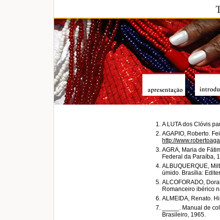
A LUTA dos Clóvis par
AGAPIO, Roberto. Feir
http://www.robertoagap
AGRA, Maria de Fátim
Federal da Paraíba, 
ALBUQUERQUE, Milton
úmido. Brasília: Edite
ALCOFORADO, Doralic
Romanceiro ibérico na
ALMEIDA, Renato. Histó
_____. Manual de col
Brasileiro, 1965.