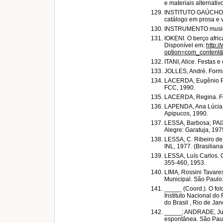
e materiais alternati
INSTITUTO GAÚCHO DE
catálogo em prosa e ve
INSTRUMENTO musica
IOKENI. O berço africa
Disponível em:
http:/
option=com_content&
ITANI, Alice. Festas 
JOLLES, André. Formas
LACERDA, Eugênio Pasc
FCC, 1990.
LACERDA, Regina. Folc
LAPENDA, Ana Lúcia e
Apipucos, 1990.
LESSA, Barbosa; PAIX
Alegre: Garatuja, 197
LESSA, C. Ribeiro de.
INL, 1977. (Brasiliana,
LESSA, Luís Carlos. C
355-460, 1953.
LIMA, Rossini Tavare
Municipal. São Paulo:
_____ (Coord.). O folc
Instituto Nacional do
do Brasil , Rio de Jan
_____; ANDRADE, Julie
espontânea. São Paulo