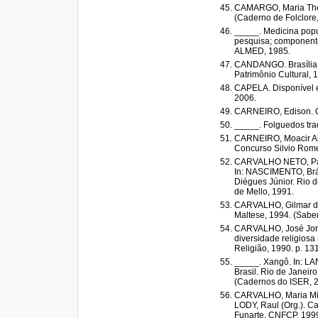
CAMARGO, Maria There
(Caderno de Folclore,
_____. Medicina popu
pesquisa; componente
ALMED, 1985.
CANDANGO. Brasília:
Patrimônio Cultural, 
CAPELA. Disponível
2006.
CARNEIRO, Edison. Cir
_____. Folguedos trad
CARNEIRO, Moacir Alv
Concurso Silvio Romer
CARVALHO NETO, Paulo
In: NASCIMENTO, Bráu
Diégues Júnior. Rio d
de Mello, 1991.
CARVALHO, Gilmar de
Maltese, 1994. (Saber
CARVALHO, José Jorge
diversidade religiosa 
Religião, 1990. p. 13
_____. Xangô. In: LAN
Brasil. Rio de Janeiro
(Cadernos do ISER, 2
CARVALHO, Maria Mic
LODY, Raul (Org.). C
Funarte, CNFCP, 1999.