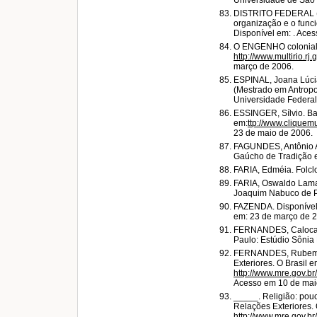
Universidade de São P
DISTRITO FEDERAL (Bra
organização e o funci
Disponível em:
. Ace
O ENGENHO colonial.
http://www.multirio.rj
março de 2006.
ESPINAL, Joana Lúcia
(Mestrado em Antropo
Universidade Federal
ESSINGER, Sílvio. Bat
em:
ttp://www.clique
23 de maio de 2006.
FAGUNDES, Antônio Au
Gaúcho de Tradição e
FARIA, Edméia. Folcl
FARIA, Oswaldo Lamart
Joaquim Nabuco de P
FAZENDA. Disponíve
em: 23 de março de 
FERNANDES, Caloca. 
Paulo: Estúdio Sônia
FERNANDES, Rubem Ce
Exteriores. O Brasil e
http://www.mre.gov.br
Acesso em 10 de mai
_____. Religião: pouc
Relações Exteriores. O
http://www.mre.gov.br/