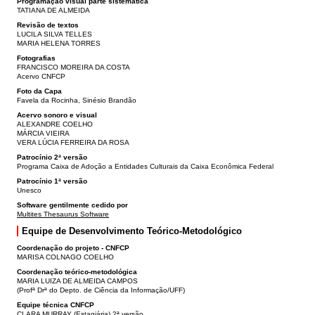
Programação visual parte sistemática
TATIANA DE ALMEIDA
Revisão de textos
LUCILA SILVA TELLES
MARIA HELENA TORRES
Fotografias
FRANCISCO MOREIRA DA COSTA
Acervo CNFCP
Foto da Capa
Favela da Rocinha, Sinésio Brandão
Acervo sonoro e visual
ALEXANDRE COELHO
MÁRCIA VIEIRA
VERA LÚCIA FERREIRA DA ROSA
Patrocínio 2ª versão
Programa Caixa de Adoção a Entidades Culturais da Caixa Econômica Federal
Patrocínio 1ª versão
Unesco
Software gentilmente cedido por
Multites Thesaurus Software
Equipe de Desenvolvimento Teórico-Metodológico
Coordenação do projeto - CNFCP
MARISA COLNAGO COELHO
Coordenação teórico-metodológica
MARIA LUIZA DE ALMEIDA CAMPOS
(Profª Drª do Depto. de Ciência da Informação/UFF)
Equipe técnica CNFCP
CLARA MURRAY (Estagiária) 2ª versão