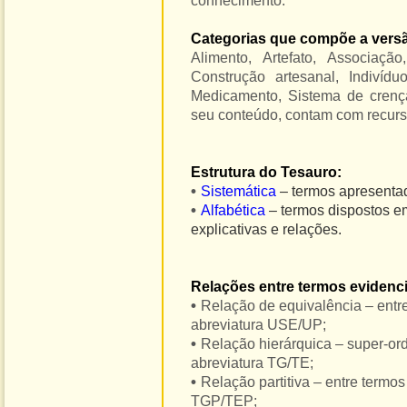
conhecimento.
Categorias que compõe a versã
Alimento, Artefato, Associação,
Construção artesanal, Indivíduo
Medicamento, Sistema de crença
seu conteúdo, contam com recurs
Estrutura do Tesauro:
•
Sistemática
– termos apresenta
•
Alfabética
– termos dispostos e
explicativas e relações.
Relações entre termos eviden
•
Relação de equivalência – entr
abreviatura USE/UP;
•
Relação hierárquica – super-or
abreviatura TG/TE;
•
Relação partitiva – entre termo
TGP/TEP;