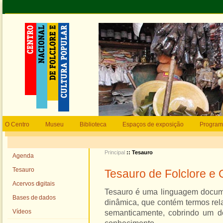
O Centro
Museu
Biblioteca
Espaços de exposição
Program
Principal
:: Tesauro
Agenda
Tesauro
Tesauro de Folclore e 
Acervos digitais
Tesauro é uma linguagem docume
Bases de dados
dinâmica, que contém termos rel
Vídeos
semanticamente, cobrindo um do