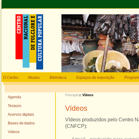
O Centro
Museu
Biblioteca
Espaços de exposição
Program
Principal
:: Vídeos
Agenda
Tesauro
Vídeos
Acervos digitais
Vídeos produzidos pelo Centro Na
Bases de dados
(CNFCP):
Vídeos