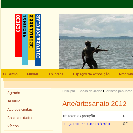
O Centro
Museu
Biblioteca
Espaços de exposição
Program
Principal
::
Bases de dados
::
Artistas populares
Agenda
Tesauro
Arte/artesanato 2012
Acervos digitais
Título da exposição
UF
Bases de dados
Louça morena puxada à mão
SE
Vídeos