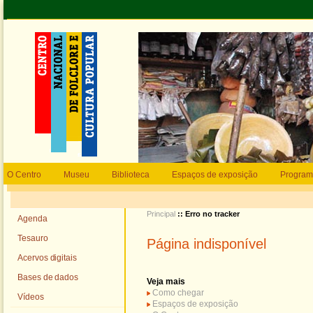
O Centro
Museu
Biblioteca
Espaços de exposição
Program
Principal
:: Erro no tracker
Agenda
Tesauro
Página indisponível
Acervos digitais
Bases de dados
Veja mais
Como chegar
Vídeos
Espaços de exposição