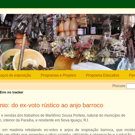
aços de exposição
Programas e Projetos
Programa Educativo
Par
Procure
 Erro no tracker
nio: do ex-voto rústico ao anjo barroco
 e vendas dos trabalhos de Maritônio Sousa Portela, natural do município de
, interior da Paraíba, e residente em Nova Iguaçu, RJ.
s em madeira retratando ex-votos e anjos de inspiração barroca, que most
e um artista que aprendeu o ofício sozinho, utilizando a observação e a intuição.