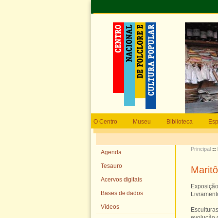
O Centro
Museu
Biblioteca
Esp
Principal
::
Agenda
Tesauro
Maritô
Acervos digitais
Exposição
Bases de dados
Livramento
Vídeos
Escultura
evolução d