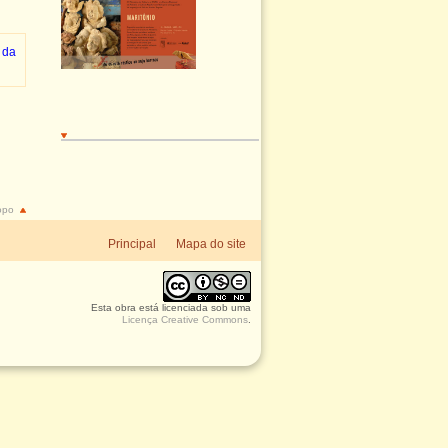
 da
topo
Principal
Mapa do site
Esta
obra
está licenciada sob uma
Licença Creative Commons
.