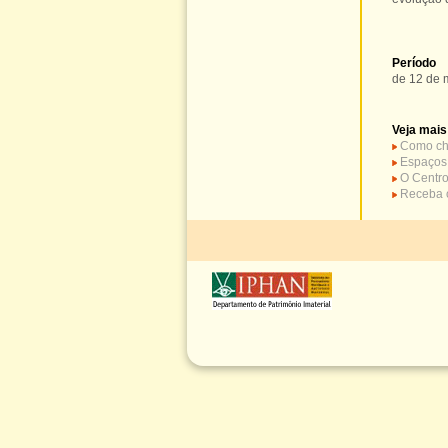
Período
de 12 de 
Veja mais
Como ch
Espaços 
O Centr
Receba o