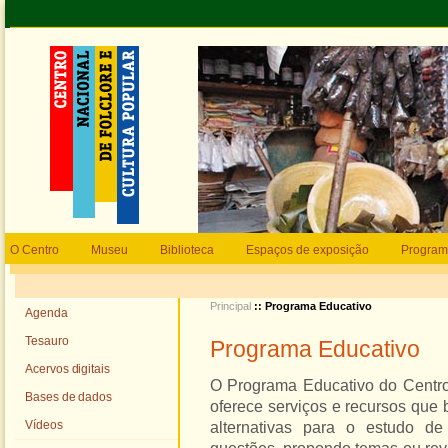
O Centro
Museu
Biblioteca
Espaços de exposição
Program
Principal
:: Programa Educativo
Agenda
Tesauro
Programa Educativo
Acervos digitais
O Programa Educativo do Centr
Bases de dados
oferece serviços e recursos que
Vídeos
alternativas para o estudo d