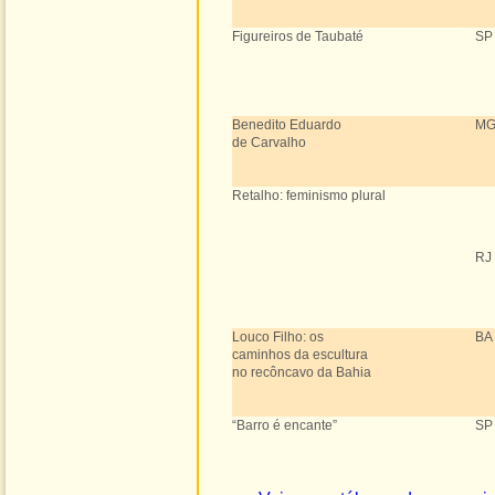
Figureiros de Taubaté
SP
Benedito Eduardo
M
de Carvalho
Retalho: feminismo plural
RJ
Louco Filho: os
BA
caminhos da escultura
no recôncavo da Bahia
“Barro é encante”
SP