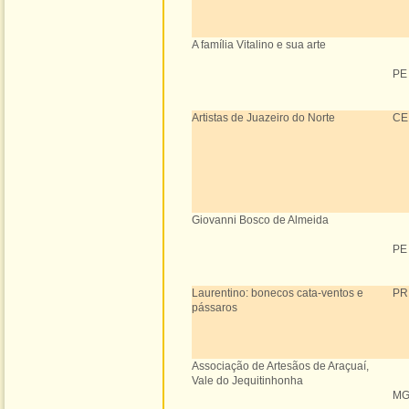
A família Vitalino e sua arte
PE
Artistas de Juazeiro do Norte
CE
Giovanni Bosco de Almeida
PE
Laurentino: bonecos cata-ventos e
PR
pássaros
Associação de Artesãos de Araçuaí,
Vale do Jequitinhonha
M