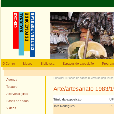
O Centro
Museu
Biblioteca
Espaços de exposição
Program
Principal
::
Bases de dados
::
Artistas populares
Agenda
Tesauro
Arte/artesanato 1983/
Acervos digitais
Título da exposição
UF
Bases de dados
Jota Rodrigues
RJ
Vídeos