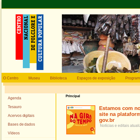
O Centro
Museu
Biblioteca
Espaços de exposição
Program
Principal
Agenda
Tesauro
Estamos com n
site na platafor
Acervos digitais
gov.br
Bases de dados
Notícias e editais atua
Vídeos